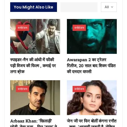
You Might Also Like
All
मनोरंजन
मनोरंजन
स्पाइडर-मैन की आंधी में फीकी
Awarapan 2 का ट्रेलर
पड़ी विजय की फिल्म , कमाई पर
रिलीज, 20 साल बाद शिवम पंडित
लगा ब्रेक
की दमदार वापसी
मनोरंजन
मनोरंजन
Arbaaz Khan: ‘खिलाड़ी’
जेन जी पर फिर बोलीं कंगना रनौत
छोड़ी, डेब्यू टला… फिर ‘दरार’ ने
, कहा- ‘आजादी जरूरी है, लेकिन