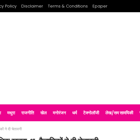
cy Policy
Disclaimer
Terms & Conditions
Epaper
श
मथुरा
राजनीति
खेल
मनोरंजन
धर्म
टेक्नोलॉजी
लेख/सम सामयिकी
िकों ने दी चेतावनी