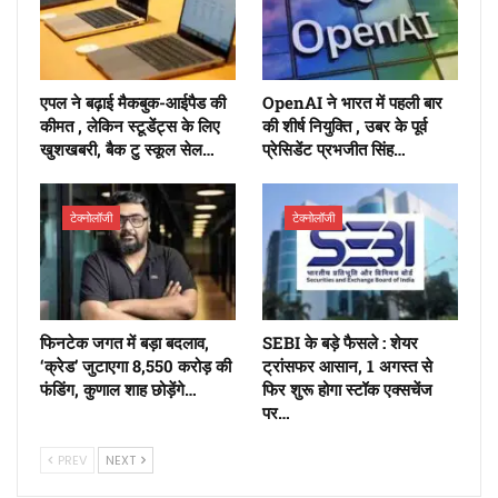
एपल ने बढ़ाई मैकबुक-आईपैड की
OpenAI ने भारत में पहली बार
कीमत , लेकिन स्टूडेंट्स के लिए
की शीर्ष नियुक्ति , उबर के पूर्व
खुशखबरी, बैक टु स्कूल सेल…
प्रेसिडेंट प्रभजीत सिंह…
टेक्नोलॉजी
टेक्नोलॉजी
फिनटेक जगत में बड़ा बदलाव,
SEBI के बड़े फैसले : शेयर
‘क्रेड’ जुटाएगा 8,550 करोड़ की
ट्रांसफर आसान, 1 अगस्त से
फंडिंग, कुणाल शाह छोड़ेंगे…
फिर शुरू होगा स्टॉक एक्सचेंज
पर…
PREV
NEXT