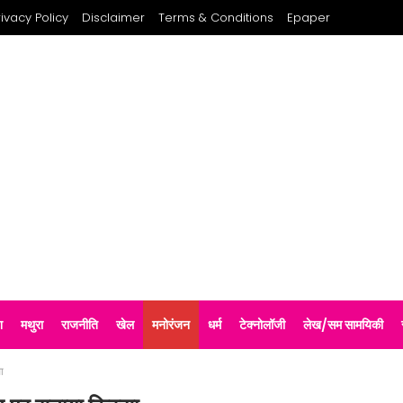
rivacy Policy
Disclaimer
Terms & Conditions
Epaper
श
मथुरा
राजनीति
खेल
मनोरंजन
धर्म
टेक्नोलॉजी
लेख/सम सामयिकी
ा