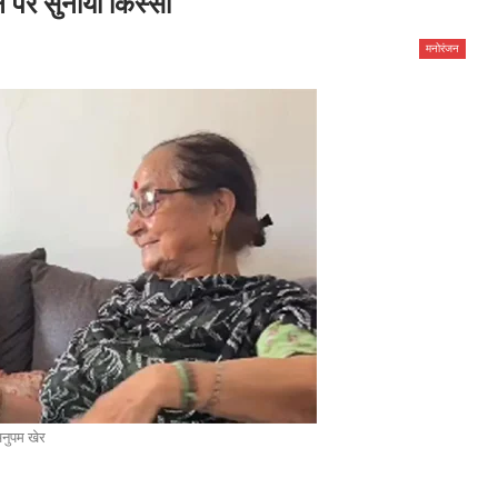
िन पर सुनाया किस्सा
मनोरंजन
नुपम खेर