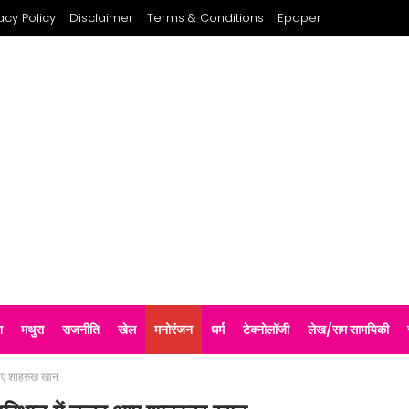
acy Policy
Disclaimer
Terms & Conditions
Epaper
श
मथुरा
राजनीति
खेल
मनोरंजन
धर्म
टेक्नोलॉजी
लेख/सम सामयिकी
आए शाहरुख खान