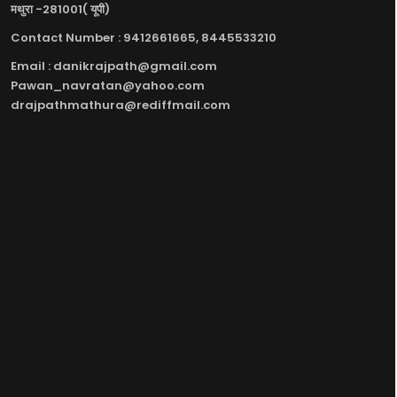
मथुरा -281001( यूपी)
Contact Number : 9412661665, 8445533210
Email : danikrajpath@gmail.com
Pawan_navratan@yahoo.com
drajpathmathura@rediffmail.com