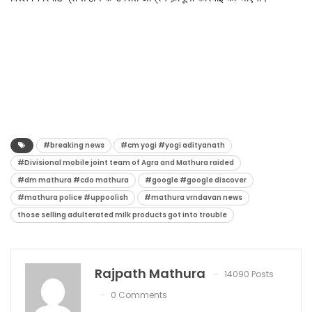
#breaking news
#cm yogi #yogi adityanath
#Divisional mobile joint team of Agra and Mathura raided
#dm mathura #cdo mathura
#google #google discover
#mathura police #uppoolish
#mathura vrndavan news
those selling adulterated milk products got into trouble
Rajpath Mathura
14090 Posts
0 Comments