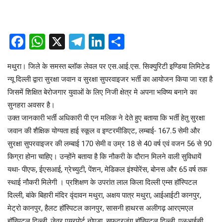
Facebook
WhatsApp
X
Telegram
LinkedIn
Share
मथुरा। जिले के समस्त ब्लॉक लेवल पर एस.आई.एस. सिक्युरिटी इण्डिया लिमिटेड
न्यू दिल्ली द्वारा सुरक्षा जवान व सुरक्षा सुपरवाइजर भर्ती का आयोजन किया जा रहा है
जिसमें शिक्षित बेरोजगार युवाओं के लिए निजी क्षेत्र मे अपना भविष्य बनाने का
सुनहरा अवसर है।
उक्त जानकारी भर्ती अधिकारी पी एन मलिक ने देते हुए बताया कि भर्ती हेतु सुरक्षा
जवान की शैक्षिक योग्यता हाई स्कूल व इण्टरमीडिएट, लम्बाई- 167.5 सेमी और
सुरक्षा सुपरवाइजर की लम्बाई 170 सेमी व उम्र 18 से 40 वर्ष एवं वजन 56 से 90
किग्रा होना चाहिए। उन्होंने बताया है कि नौकरी के दौरान मिलने वाली सुविधायें
यथा- पीएफ, ईएसआई, ग्रेच्युटी, पेंशन, मेडिकल इंश्योरेंस, बोनस और 65 वर्ष तक
स्थाई नौकरी मिलेगी । प्रशिक्षण के उपरांत लाल किला दिल्ली एम्स हॉस्पिटल
दिल्ली, बांके बिहारी मंदिर वृंदावन मथुरा, अक्षय पात्र मथुरा, आईआईटी कानपुर,
मेट्रो कानपुर, हैलट हॉस्पिटल कानपुर, सासनी हाथरस अलीगढ़ आरएमएल
हॉस्पिटल दिल्ली, जेवर एयरपोर्ट नोएडा, सफदरजंग हॉस्पिटल दिल्ली, एलआईसी