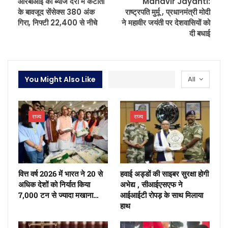
आरबीआई की ब्याज दरों में कटौती
Mahavir Jayanti:
के बावजूद सेंसेक्स 380 अंक
राष्ट्रपति मुर्मू , प्रधानमंत्री मोदी
गिरा, निफ्टी 22,400 से नीचे
ने महावीर जयंती पर देशवासियों को
दी बधाई
You Might Also Like
All
राज्य
राज्य
वित्त वर्ष 2026 में भारत ने 20 से
हवाई अड्डों की साइबर सुरक्षा होगी
अधिक देशों को निर्यात किया
अभेद्य , सीआईएसएफ ने
7,000 टन से ज्यादा मखाना…
आईआईटी रोपड़ के साथ मिलाया
हाथ