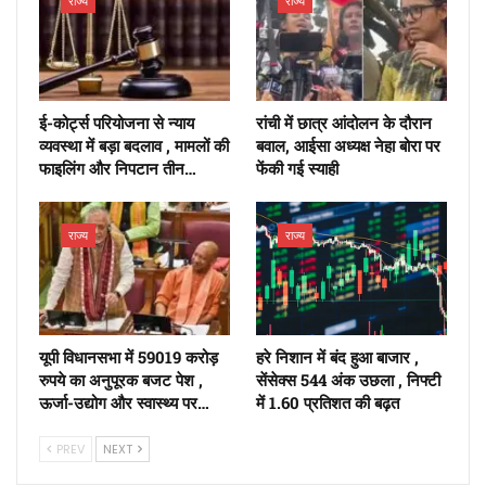
राज्य
राज्य
ई-कोर्ट्स परियोजना से न्याय
रांची में छात्र आंदोलन के दौरान
व्यवस्था में बड़ा बदलाव , मामलों की
बवाल, आईसा अध्यक्ष नेहा बोरा पर
फाइलिंग और निपटान तीन…
फेंकी गई स्याही
राज्य
राज्य
यूपी विधानसभा में 59019 करोड़
हरे निशान में बंद हुआ बाजार ,
रुपये का अनुपूरक बजट पेश ,
सेंसेक्स 544 अंक उछला , निफ्टी
ऊर्जा-उद्योग और स्वास्थ्य पर…
में 1.60 प्रतिशत की बढ़त
PREV
NEXT