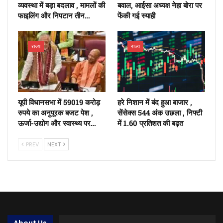
व्यवस्था में बड़ा बदलाव , मामलों की
बवाल, आईसा अध्यक्ष नेहा बोरा पर
फाइलिंग और निपटान तीन…
फेंकी गई स्याही
राज्य
राज्य
यूपी विधानसभा में 59019 करोड़
हरे निशान में बंद हुआ बाजार ,
रुपये का अनुपूरक बजट पेश ,
सेंसेक्स 544 अंक उछला , निफ्टी
ऊर्जा-उद्योग और स्वास्थ्य पर…
में 1.60 प्रतिशत की बढ़त
PREV
NEXT
About Us