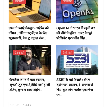
टेक्नोलॉजी
टेक्नोलॉजी
एपल ने बढ़ाई मैकबुक-आईपैड की
OpenAI ने भारत में पहली बार
कीमत , लेकिन स्टूडेंट्स के लिए
की शीर्ष नियुक्ति , उबर के पूर्व
खुशखबरी, बैक टु स्कूल सेल…
प्रेसिडेंट प्रभजीत सिंह…
टेक्नोलॉजी
टेक्नोलॉजी
फिनटेक जगत में बड़ा बदलाव,
SEBI के बड़े फैसले : शेयर
‘क्रेड’ जुटाएगा 8,550 करोड़ की
ट्रांसफर आसान, 1 अगस्त से
फंडिंग, कुणाल शाह छोड़ेंगे…
फिर शुरू होगा स्टॉक एक्सचेंज
पर…
PREV
NEXT