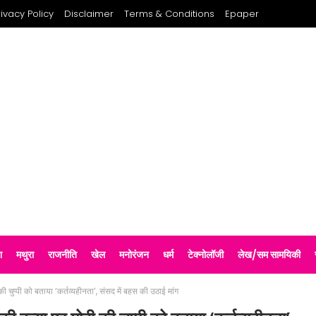
rivacy Policy
Disclaimer
Terms & Conditions
Epaper
श
मथुरा
राजनीति
खेल
मनोरंजन
धर्म
टेक्नोलॉजी
लेख/सम सामयिकी
ी चुप्पी को बताया ‘कर्तव्यहीनता’, संसद में बहस की उठाई मांग