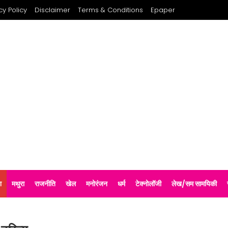
cy Policy
Disclaimer
Terms & Conditions
Epaper
श
मथुरा
राजनीति
खेल
मनोरंजन
धर्म
टेक्नोलॉजी
लेख/सम सामयिकी