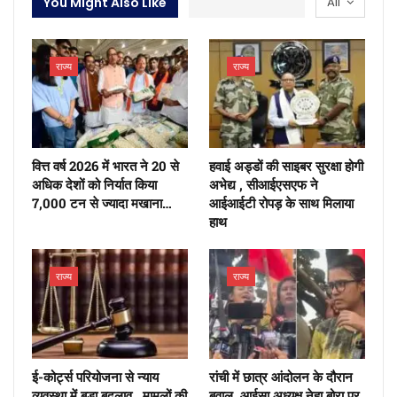
You Might Also Like
All
राज्य
राज्य
वित्त वर्ष 2026 में भारत ने 20 से
हवाई अड्डों की साइबर सुरक्षा होगी
अधिक देशों को निर्यात किया
अभेद्य , सीआईएसएफ ने
7,000 टन से ज्यादा मखाना…
आईआईटी रोपड़ के साथ मिलाया
हाथ
राज्य
राज्य
ई-कोर्ट्स परियोजना से न्याय
रांची में छात्र आंदोलन के दौरान
व्यवस्था में बड़ा बदलाव , मामलों की
बवाल, आईसा अध्यक्ष नेहा बोरा पर