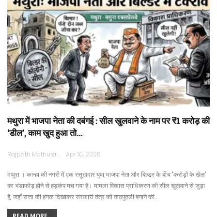
मथुरा में भाजपा नेता की दबंगई : सील खुलवाने के नाम पर ₹1 करोड़ की
‘डील’, काम खुद हुआ तो…
Rajpath Mathura
Apr 10, 2026
​मथुरा । कान्हा की नगरी में एक रसूखदार युवा भाजपा नेता और बिल्डर के बीच 'करोड़ों के खेल'
का भंडाफोड़ होने से हड़कंप मच गया है। मामला विकास प्राधिकरण की सील खुलवाने से जुड़ा
है, जहाँ सत्ता की हनक दिखाकर सरकारी तंत्र को कठपुतली बनाने की…
READ MORE...