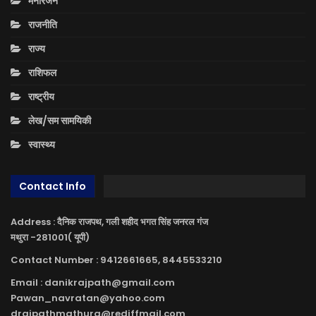
मनोरंजन
राजनीति
राज्य
राशिफल
राष्ट्रीय
लेख/सम सामयिकी
स्वास्थ्य
Contact Info
Address : दैनिक राजपथ, गली शहीद भगत सिंह जनरल गंज
मथुरा -281001( यूपी)
Contact Number : 9412661665, 8445533210
Email : danikrajpath@gmail.com
Pawan_navratan@yahoo.com
drajpathmathura@rediffmail.com