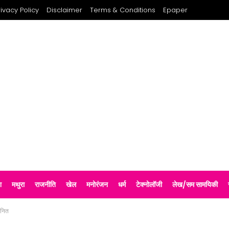
rivacy Policy
Disclaimer
Terms & Conditions
Epaper
श
मथुरा
राजनीति
खेल
मनोरंजन
धर्म
टेक्नोलॉजी
लेख/सम सामयिकी
ानित