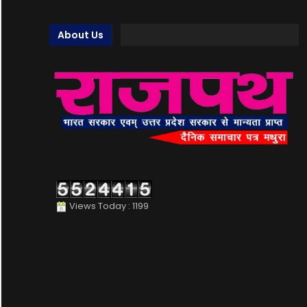
About Us
Views Today : 1199