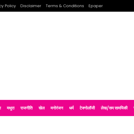
cy Policy
Disclaimer
Terms & Conditions
Epaper
श
मथुरा
राजनीति
खेल
मनोरंजन
धर्म
टेक्नोलॉजी
लेख/सम सामयिकी