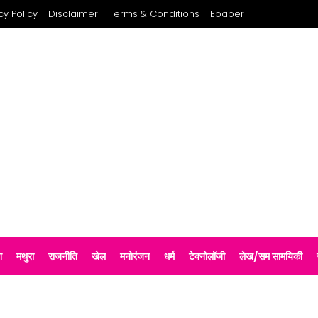
cy Policy
Disclaimer
Terms & Conditions
Epaper
श
मथुरा
राजनीति
खेल
मनोरंजन
धर्म
टेक्नोलॉजी
लेख/सम सामयिकी