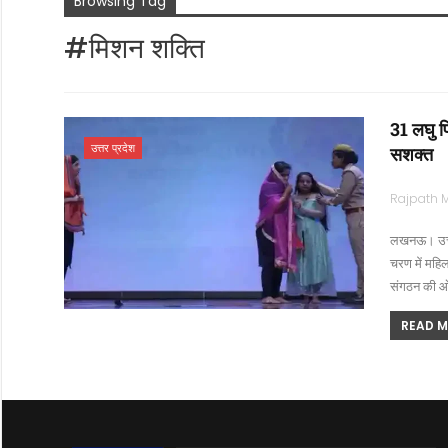
Browsing Tag
#मिशन शक्ति
31 लघु फ
उत्तर प्रदेश
सशक्त
लखनऊ। उत्तर 
चरण में महि
संगठन की ओर
READ MO