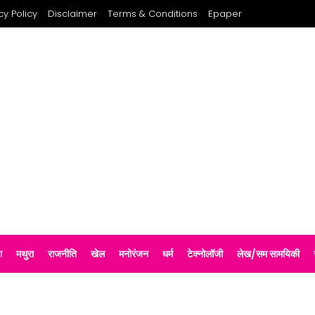
cy Policy
Disclaimer
Terms & Conditions
Epaper
श
मथुरा
राजनीति
खेल
मनोरंजन
धर्म
टेक्नोलॉजी
लेख/सम सामयिकी