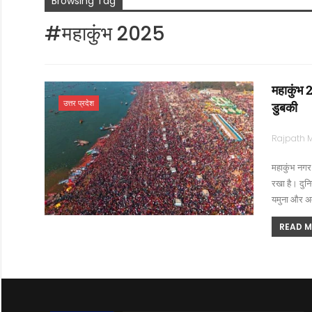
Browsing Tag
#महाकुंभ 2025
महाकुंभ 
उत्तर प्रदेश
डुबकी
महाकुंभ नगर 
रखा है। दुनिय
यमुना और अद
READ MO