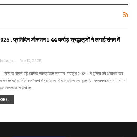
2025 : प्रतिदिन औसतन 1.44 करोड़ श्रद्धालुओं ने लगाई संगम में
Rajpath Mathura
Feb 10, 2025
। विश्व के सबसे बड़े धार्मिक सांस्कृतिक समागम 'महाकुंभ 2025' ने दुनिया को अचंभित कर
ाभर के बड़े धार्मिक आयोजनों में यह अपनी विशेष पहचान बना चुका है। प्रयागराज में मां गंगा, मां
ृश्य सरस्वती नदियों के…
RE...